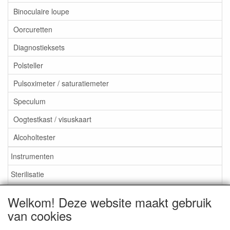
Binoculaire loupe
Oorcuretten
Diagnostieksets
Polsteller
Pulsoximeter / saturatiemeter
Speculum
Oogtestkast / visuskaart
Alcoholtester
Instrumenten
Sterilisatie
EHBO
Welkom! Deze website maakt gebruik
Aktieartikelen
van cookies