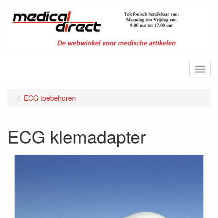
Menu
ECG toebehoren
ECG klemadapter